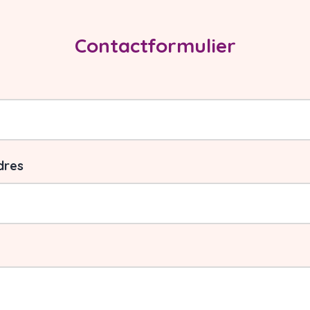
Contactformulier
dres
ben je naar op zoek?