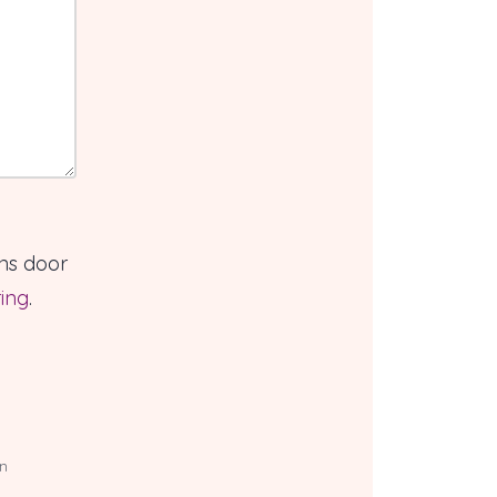
ns door
ing
.
jn