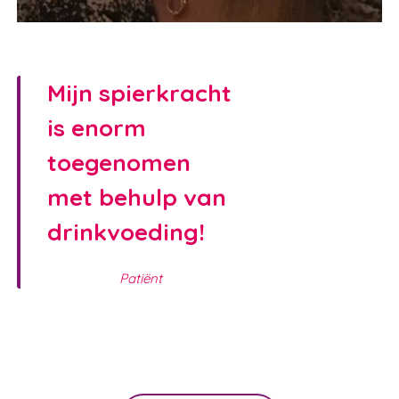
Mijn spierkracht
is enorm
Waar ben je naar op zoek?
toegenomen
met behulp van
drinkvoeding!
Patiënt