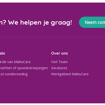
n? We helpen je graag!
Neem con
als
Over ons
rde van MalnuCare
Het Team
achten of spoedverwijzingen
Vacatures
col sondevoeding
Werkgebied MalnuCare