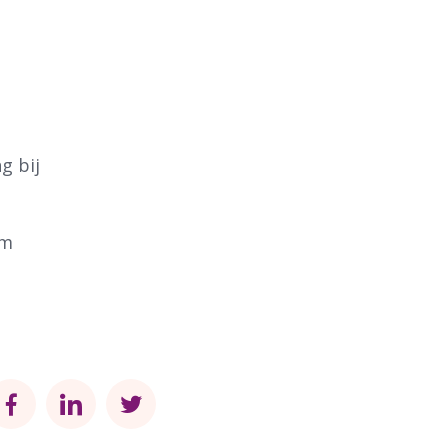
g bij
um