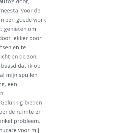
 auto’s door,
 meestal voor de
en een goede work
ht genieten om
door lekker door
etsen en te
icht en de zon.
rbaasd dat ik op
al mijn spullen
ng, een
en
 Gelukkig bieden
doende ruimte en
 enkel probleem.
nucare voor mij