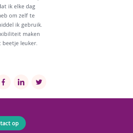
dat ik elke dag
heb om zelf te
iddel ik gebruik.
exibiliteit maken
 beetje leuker.
tact op