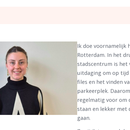
Ik doe voornamelijk 
Rotterdam. In het dr
stadscentrum is het 
uitdaging om op tij
files en het vinden v
parkeerplek. Daarom 
regelmatig voor om d
staan en lekker met 
ben je naar op zoek?
gaan.