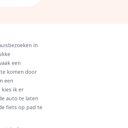
huisbezoeken in
ukke
vaak een
d te komen door
an een
kies ik er
e auto te laten
de fiets op pad te