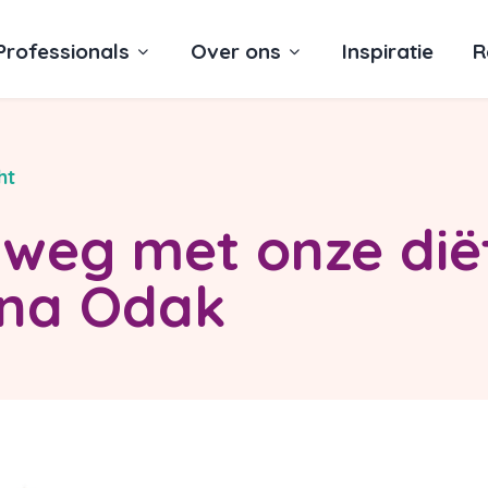
Professionals
Over ons
Inspiratie
R
ht
weg met onze diët
na Odak