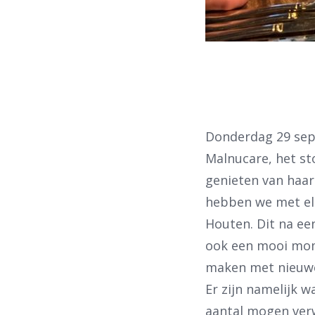
Donderdag 29 sept
Malnucare, het s
genieten van haar
Waar 
hebben we met elk
Houten. Dit na ee
ook een mooi mome
maken met nieuwe 
Er zijn namelijk 
aantal mogen ver