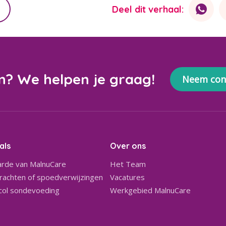
Deel dit verhaal:
n? We helpen je graag!
Neem con
als
Over ons
rde van MalnuCare
Het Team
achten of spoedverwijzingen
Vacatures
col sondevoeding
Werkgebied MalnuCare