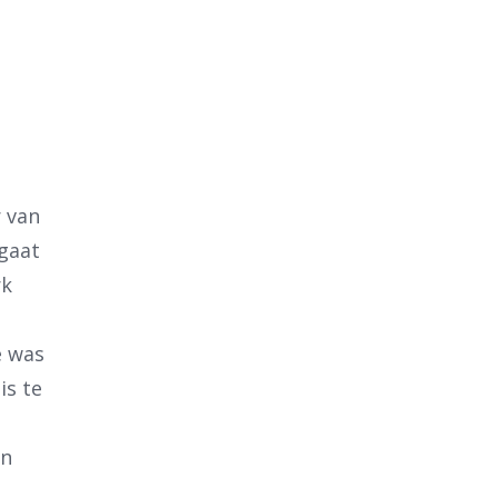
r van
gaat
rk
e was
is te
en