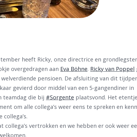
ember heeft Ricky, onze directrice en grondlegste
tokje overgedragen aan
Eva Böhne
.
Ricky van Poppel
 welverdiende pensioen. De afsluiting van dit tijdpe
ben je naar op zoek?
aar gevierd door middel van een 5-gangendiner in
n teamdag die bij
#Sorgente
plaatsvond. Het etentj
nt om alle collega’s weer eens te spreken en kenn
collega’s.
wat collega’s vertrokken en we hebben er ook weer e
welkomen.