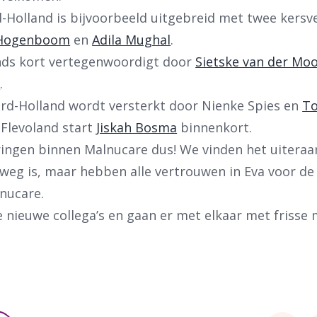
-Holland is bijvoorbeeld uitgebreid met twee kersv
Hogenboom
en
Adila Mughal
.
nds kort vertegenwoordigt door
Sietske van der Moo
d
.
rd-Holland wordt versterkt door Nienke Spies en
T
o Flevoland start
Jiskah Bosma
binnenkort.
ingen binnen Malnucare dus! We vinden het uiteraa
weg is, maar hebben alle vertrouwen in Eva voor de
nucare.
de nieuwe collega’s en gaan er met elkaar met frisse