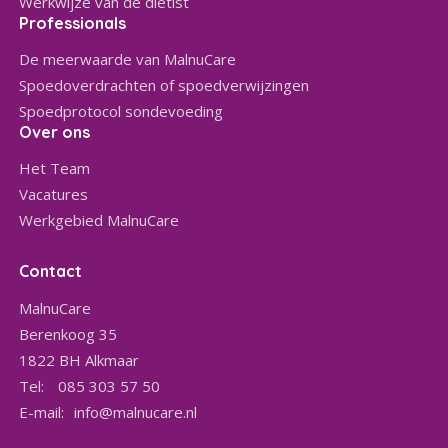
Werkwijze van de diëtist
Professionals
De meerwaarde van MalnuCare
Spoedoverdrachten of spoedverwijzingen
Spoedprotocol sondevoeding
Over ons
Het Team
Vacatures
Werkgebied MalnuCare
Contact
MalnuCare
Berenkoog 35
1822 BH
Alkmaar
Tel:
085 303 57 50
E-mail:
info@malnucare.nl