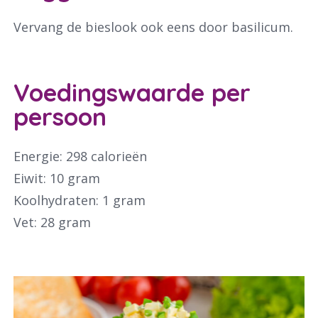
Vervang de bieslook ook eens door basilicum.
Voedingswaarde per
persoon
Energie: 298 calorieën
Eiwit: 10 gram
Koolhydraten: 1 gram
Vet: 28 gram
Waar ben je naar op zoek?