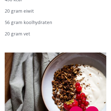
Waar ben je naar op zoek?
20 gram eiwit
56 gram koolhydraten
20 gram vet