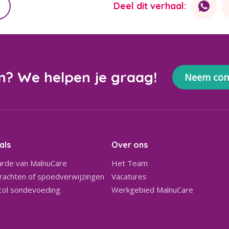
Deel dit verhaal:
n? We helpen je graag!
Neem con
als
Over ons
rde van MalnuCare
Het Team
achten of spoedverwijzingen
Vacatures
col sondevoeding
Werkgebied MalnuCare