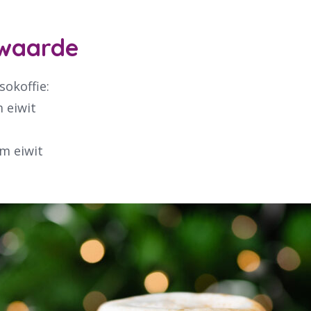
ben je naar op zoek?
waarde
sokoffie:
m eiwit
:
am eiwit