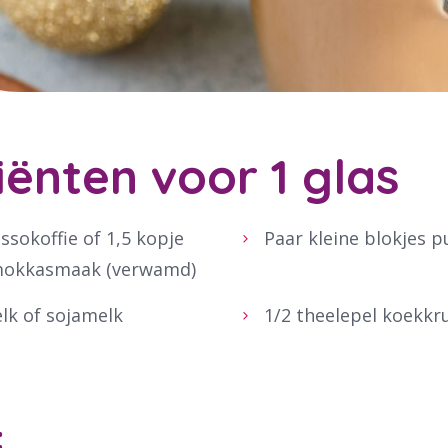
iënten voor 1 glas
ssokoffie of 1,5 kopje
Paar kleine blokjes 
mokkasmaak (verwamd)
elk of sojamelk
1/2 theelepel koekkr
: