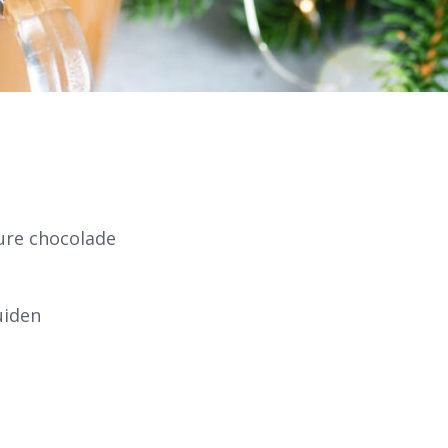
pure chocolade
uiden