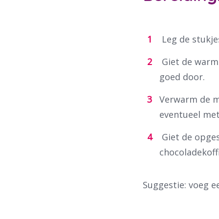
Leg de stukje
Giet de warme
goed door.
Verwarm de m
eventueel me
Giet de opges
chocoladekoffi
Suggestie: voeg e