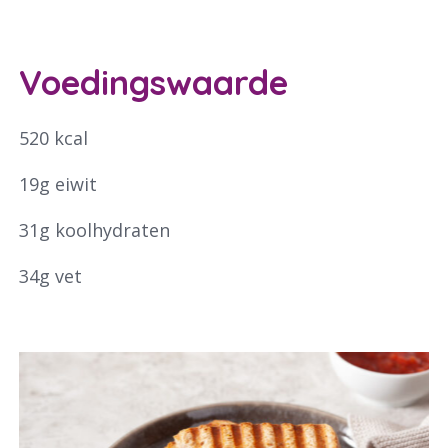
Voedingswaarde
520 kcal
19g eiwit
31g koolhydraten
34g vet
Waar ben je naar op zoek?