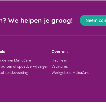
n? We helpen je graag!
Neem con
als
Over ons
rde van MalnuCare
Het Team
achten of spoedverwijzingen
Vacatures
col sondevoeding
Werkgebied MalnuCare